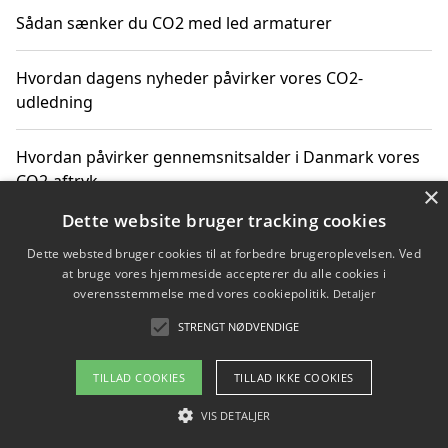
Sådan sænker du CO2 med led armaturer
Hvordan dagens nyheder påvirker vores CO2-
udledning
Hvordan påvirker gennemsnitsalder i Danmark vores
CO2-aftryk
×
Dette website bruger tracking cookies
Hvordan nyheder om CO2-udledning påvirker vores
Dette websted bruger cookies til at forbedre brugeroplevelsen. Ved
hverdag
at bruge vores hjemmeside accepterer du alle cookies i
overensstemmelse med vores cookiepolitik.
Detaljer
STRENGT NØDVENDIGE
Copyright 2026 - Pilanto Aps
TILLAD COOKIES
TILLAD IKKE COOKIES
Om / kontakt
Blog
Betingelser
VIS DETALJER