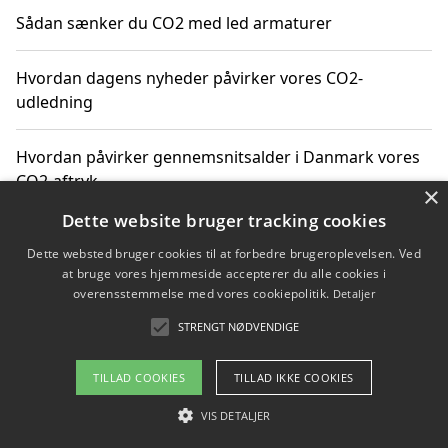
Sådan sænker du CO2 med led armaturer
Hvordan dagens nyheder påvirker vores CO2-
udledning
Hvordan påvirker gennemsnitsalder i Danmark vores
CO2-aftryk
×
Dette website bruger tracking cookies
Hvordan nyheder om CO2-udledning påvirker vores
Dette websted bruger cookies til at forbedre brugeroplevelsen. Ved
hverdag
at bruge vores hjemmeside accepterer du alle cookies i
overensstemmelse med vores cookiepolitik.
Detaljer
STRENGT NØDVENDIGE
Copyright 2026 - Pilanto Aps
TILLAD COOKIES
TILLAD IKKE COOKIES
Om / kontakt
Blog
Betingelser
VIS DETALJER