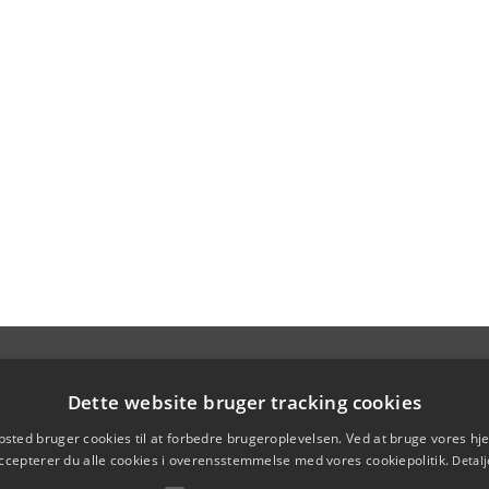
Dette website bruger tracking cookies
sted bruger cookies til at forbedre brugeroplevelsen. Ved at bruge vores 
ccepterer du alle cookies i overensstemmelse med vores cookiepolitik.
Detalj