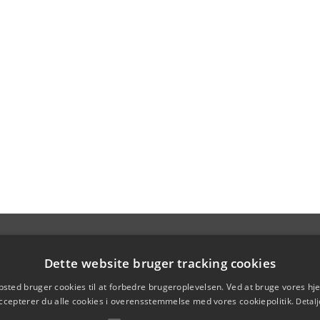
Dette website bruger tracking cookies
sted bruger cookies til at forbedre brugeroplevelsen. Ved at bruge vores 
ccepterer du alle cookies i overensstemmelse med vores cookiepolitik.
Detalj