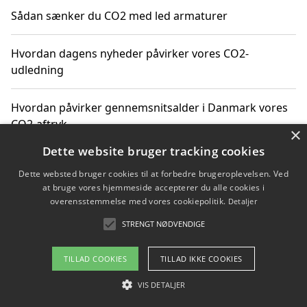
Sådan sænker du CO2 med led armaturer
Hvordan dagens nyheder påvirker vores CO2-
udledning
Hvordan påvirker gennemsnitsalder i Danmark vores
CO2-aftryk
×
Dette website bruger tracking cookies
Hvordan nyheder om CO2-udledning påvirker vores
Dette websted bruger cookies til at forbedre brugeroplevelsen. Ved
hverdag
at bruge vores hjemmeside accepterer du alle cookies i
overensstemmelse med vores cookiepolitik.
Detaljer
STRENGT NØDVENDIGE
Copyright 2026 - Pilanto Aps
TILLAD COOKIES
TILLAD IKKE COOKIES
Om / kontakt
Blog
Betingelser
VIS DETALJER