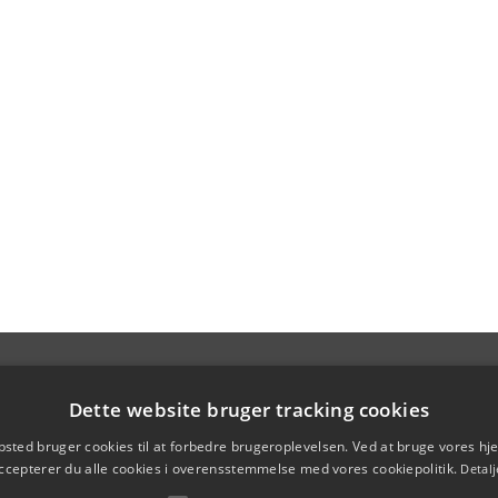
Dette website bruger tracking cookies
sted bruger cookies til at forbedre brugeroplevelsen. Ved at bruge vores 
ccepterer du alle cookies i overensstemmelse med vores cookiepolitik.
Detalj