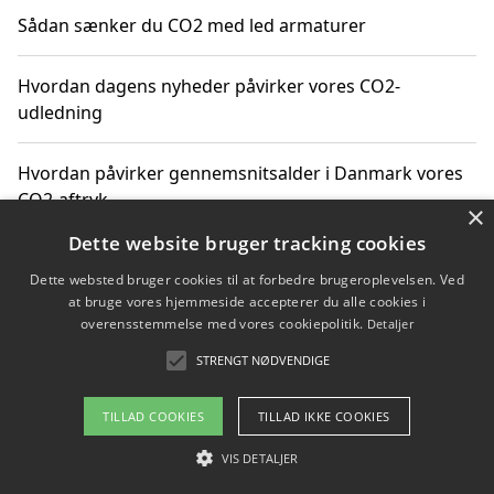
Sådan sænker du CO2 med led armaturer
Hvordan dagens nyheder påvirker vores CO2-
udledning
Hvordan påvirker gennemsnitsalder i Danmark vores
CO2-aftryk
×
Dette website bruger tracking cookies
Hvordan nyheder om CO2-udledning påvirker vores
Dette websted bruger cookies til at forbedre brugeroplevelsen. Ved
hverdag
at bruge vores hjemmeside accepterer du alle cookies i
overensstemmelse med vores cookiepolitik.
Detaljer
STRENGT NØDVENDIGE
Copyright 2026 - Pilanto Aps
TILLAD COOKIES
TILLAD IKKE COOKIES
Om / kontakt
Blog
Betingelser
VIS DETALJER