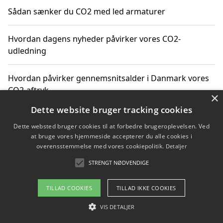
Sådan sænker du CO2 med led armaturer
Hvordan dagens nyheder påvirker vores CO2-
udledning
Hvordan påvirker gennemsnitsalder i Danmark vores
CO2-aftryk
×
Dette website bruger tracking cookies
Hvordan nyheder om CO2-udledning påvirker vores
Dette websted bruger cookies til at forbedre brugeroplevelsen. Ved
hverdag
at bruge vores hjemmeside accepterer du alle cookies i
overensstemmelse med vores cookiepolitik.
Detaljer
STRENGT NØDVENDIGE
Copyright 2026 - Pilanto Aps
TILLAD COOKIES
TILLAD IKKE COOKIES
Om / kontakt
Blog
Betingelser
VIS DETALJER