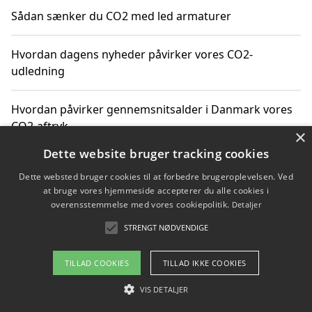
Sådan sænker du CO2 med led armaturer
Hvordan dagens nyheder påvirker vores CO2-
udledning
Hvordan påvirker gennemsnitsalder i Danmark vores
CO2-aftryk
×
Dette website bruger tracking cookies
Hvordan nyheder om CO2-udledning påvirker vores
Dette websted bruger cookies til at forbedre brugeroplevelsen. Ved
hverdag
at bruge vores hjemmeside accepterer du alle cookies i
overensstemmelse med vores cookiepolitik.
Detaljer
STRENGT NØDVENDIGE
Copyright 2026 - Pilanto Aps
TILLAD COOKIES
TILLAD IKKE COOKIES
Om / kontakt
Blog
Betingelser
VIS DETALJER