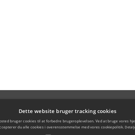
Dette website bruger tracking cookies
sted bruger cookies til at forbedre brugeroplevelsen. Ved at bruge vores 
ccepterer du alle cookies i overensstemmelse med vores cookiepolitik.
Detalj