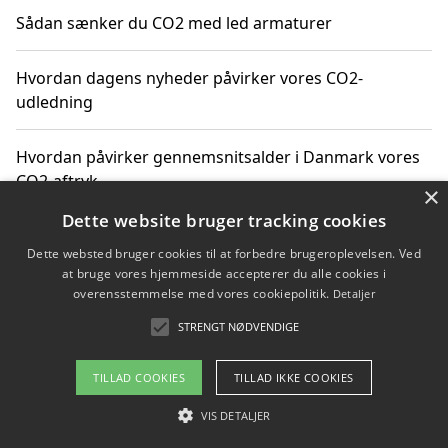
Sådan sænker du CO2 med led armaturer
Hvordan dagens nyheder påvirker vores CO2-
udledning
Hvordan påvirker gennemsnitsalder i Danmark vores
CO2-aftryk
×
Dette website bruger tracking cookies
Hvordan nyheder om CO2-udledning påvirker vores
Dette websted bruger cookies til at forbedre brugeroplevelsen. Ved
hverdag
at bruge vores hjemmeside accepterer du alle cookies i
overensstemmelse med vores cookiepolitik.
Detaljer
STRENGT NØDVENDIGE
Copyright 2026 - Pilanto Aps
TILLAD COOKIES
TILLAD IKKE COOKIES
Om / kontakt
Blog
Betingelser
VIS DETALJER