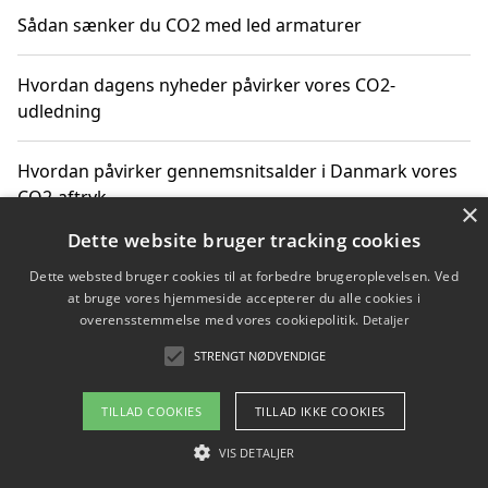
Sådan sænker du CO2 med led armaturer
Hvordan dagens nyheder påvirker vores CO2-
udledning
Hvordan påvirker gennemsnitsalder i Danmark vores
CO2-aftryk
×
Dette website bruger tracking cookies
Hvordan nyheder om CO2-udledning påvirker vores
Dette websted bruger cookies til at forbedre brugeroplevelsen. Ved
hverdag
at bruge vores hjemmeside accepterer du alle cookies i
overensstemmelse med vores cookiepolitik.
Detaljer
STRENGT NØDVENDIGE
Copyright 2026 - Pilanto Aps
TILLAD COOKIES
TILLAD IKKE COOKIES
Om / kontakt
Blog
Betingelser
VIS DETALJER