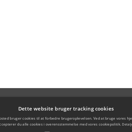
Dette website bruger tracking cookies
sted bruger cookies til at forbedre brugeroplevelsen. Ved at bruge vores 
ccepterer du alle cookies i overensstemmelse med vores cookiepolitik.
Detalj