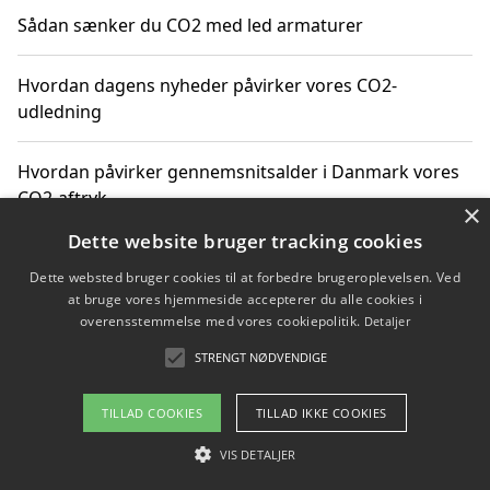
Sådan sænker du CO2 med led armaturer
Hvordan dagens nyheder påvirker vores CO2-
udledning
Hvordan påvirker gennemsnitsalder i Danmark vores
CO2-aftryk
×
Dette website bruger tracking cookies
Hvordan nyheder om CO2-udledning påvirker vores
Dette websted bruger cookies til at forbedre brugeroplevelsen. Ved
hverdag
at bruge vores hjemmeside accepterer du alle cookies i
overensstemmelse med vores cookiepolitik.
Detaljer
STRENGT NØDVENDIGE
Copyright 2026 - Pilanto Aps
TILLAD COOKIES
TILLAD IKKE COOKIES
Om / kontakt
Blog
Betingelser
VIS DETALJER