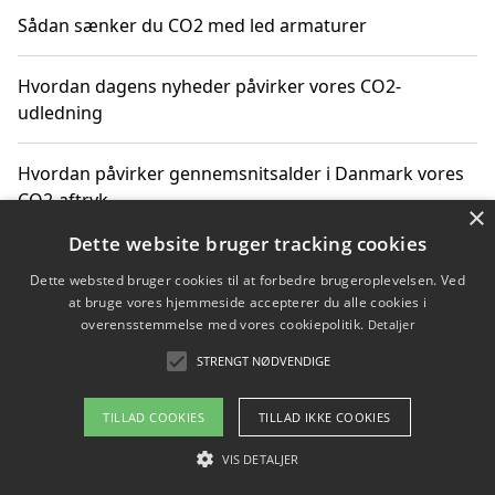
Sådan sænker du CO2 med led armaturer
Hvordan dagens nyheder påvirker vores CO2-
udledning
Hvordan påvirker gennemsnitsalder i Danmark vores
CO2-aftryk
×
Dette website bruger tracking cookies
Hvordan nyheder om CO2-udledning påvirker vores
Dette websted bruger cookies til at forbedre brugeroplevelsen. Ved
hverdag
at bruge vores hjemmeside accepterer du alle cookies i
overensstemmelse med vores cookiepolitik.
Detaljer
STRENGT NØDVENDIGE
Copyright 2026 - Pilanto Aps
TILLAD COOKIES
TILLAD IKKE COOKIES
Om / kontakt
Blog
Betingelser
VIS DETALJER