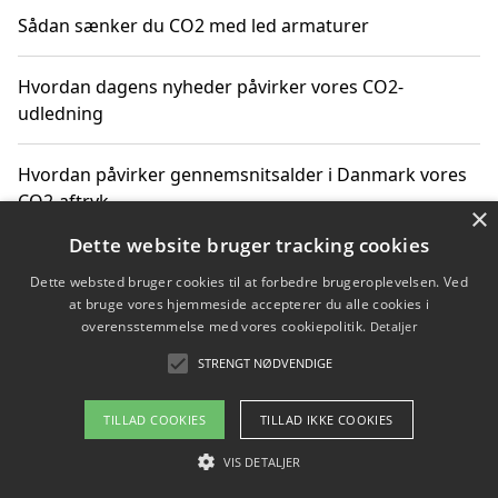
Sådan sænker du CO2 med led armaturer
Hvordan dagens nyheder påvirker vores CO2-
udledning
Hvordan påvirker gennemsnitsalder i Danmark vores
CO2-aftryk
×
Dette website bruger tracking cookies
Hvordan nyheder om CO2-udledning påvirker vores
Dette websted bruger cookies til at forbedre brugeroplevelsen. Ved
hverdag
at bruge vores hjemmeside accepterer du alle cookies i
overensstemmelse med vores cookiepolitik.
Detaljer
STRENGT NØDVENDIGE
Copyright 2026 - Pilanto Aps
TILLAD COOKIES
TILLAD IKKE COOKIES
Om / kontakt
Blog
Betingelser
VIS DETALJER