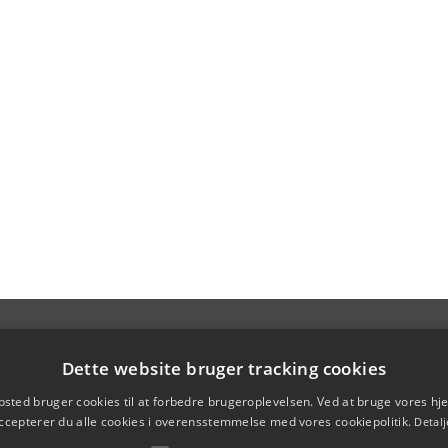
Dette website bruger tracking cookies
sted bruger cookies til at forbedre brugeroplevelsen. Ved at bruge vores 
ccepterer du alle cookies i overensstemmelse med vores cookiepolitik.
Detalj