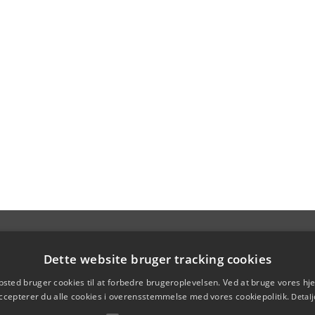
Dette website bruger tracking cookies
sted bruger cookies til at forbedre brugeroplevelsen. Ved at bruge vores 
ccepterer du alle cookies i overensstemmelse med vores cookiepolitik.
Detalj