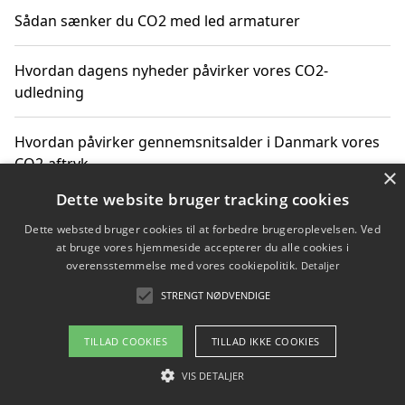
Sådan sænker du CO2 med led armaturer
Hvordan dagens nyheder påvirker vores CO2-
udledning
Hvordan påvirker gennemsnitsalder i Danmark vores
CO2-aftryk
×
Dette website bruger tracking cookies
Hvordan nyheder om CO2-udledning påvirker vores
Dette websted bruger cookies til at forbedre brugeroplevelsen. Ved
hverdag
at bruge vores hjemmeside accepterer du alle cookies i
overensstemmelse med vores cookiepolitik.
Detaljer
STRENGT NØDVENDIGE
Copyright 2026 - Pilanto Aps
TILLAD COOKIES
TILLAD IKKE COOKIES
Om / kontakt
Blog
Betingelser
VIS DETALJER