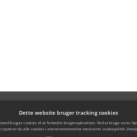
Dette website bruger tracking cookies
sted bruger cookies til at forbedre brugeroplevelsen. Ved at bruge vores 
ccepterer du alle cookies i overensstemmelse med vores cookiepolitik.
Detalj