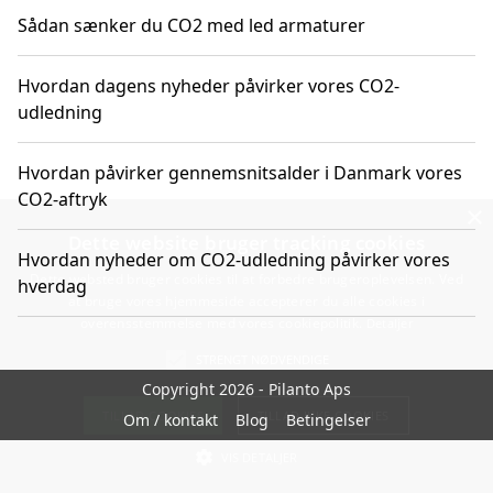
Sådan sænker du CO2 med led armaturer
Hvordan dagens nyheder påvirker vores CO2-
udledning
Hvordan påvirker gennemsnitsalder i Danmark vores
CO2-aftryk
×
Dette website bruger tracking cookies
Hvordan nyheder om CO2-udledning påvirker vores
Dette websted bruger cookies til at forbedre brugeroplevelsen. Ved
hverdag
at bruge vores hjemmeside accepterer du alle cookies i
overensstemmelse med vores cookiepolitik.
Detaljer
STRENGT NØDVENDIGE
Copyright 2026 - Pilanto Aps
TILLAD COOKIES
TILLAD IKKE COOKIES
Om / kontakt
Blog
Betingelser
VIS DETALJER