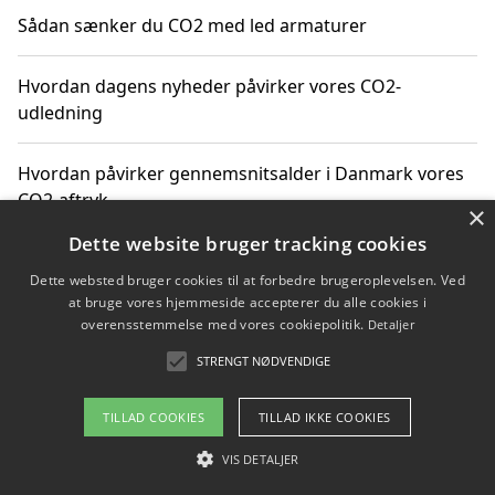
Sådan sænker du CO2 med led armaturer
Hvordan dagens nyheder påvirker vores CO2-
udledning
Hvordan påvirker gennemsnitsalder i Danmark vores
CO2-aftryk
×
Dette website bruger tracking cookies
Hvordan nyheder om CO2-udledning påvirker vores
Dette websted bruger cookies til at forbedre brugeroplevelsen. Ved
hverdag
at bruge vores hjemmeside accepterer du alle cookies i
overensstemmelse med vores cookiepolitik.
Detaljer
STRENGT NØDVENDIGE
Copyright 2026 - Pilanto Aps
TILLAD COOKIES
TILLAD IKKE COOKIES
Om / kontakt
Blog
Betingelser
VIS DETALJER