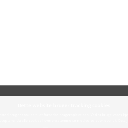
Dette website bruger tracking cookies
sted bruger cookies til at forbedre brugeroplevelsen. Ved at bruge vores 
ccepterer du alle cookies i overensstemmelse med vores cookiepolitik.
Detalj