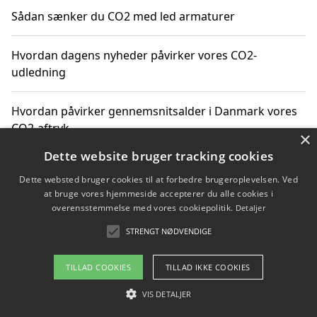
Sådan sænker du CO2 med led armaturer
Hvordan dagens nyheder påvirker vores CO2-
udledning
Hvordan påvirker gennemsnitsalder i Danmark vores
CO2-aftryk
×
Dette website bruger tracking cookies
Hvordan nyheder om CO2-udledning påvirker vores
Dette websted bruger cookies til at forbedre brugeroplevelsen. Ved
hverdag
at bruge vores hjemmeside accepterer du alle cookies i
overensstemmelse med vores cookiepolitik.
Detaljer
STRENGT NØDVENDIGE
Copyright 2026 - Pilanto Aps
TILLAD COOKIES
TILLAD IKKE COOKIES
Om / kontakt
Blog
Betingelser
VIS DETALJER