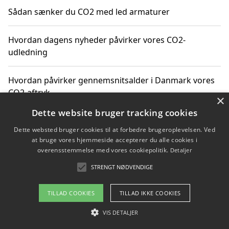
Sådan sænker du CO2 med led armaturer
Hvordan dagens nyheder påvirker vores CO2-
udledning
Hvordan påvirker gennemsnitsalder i Danmark vores
CO2-aftryk
×
Dette website bruger tracking cookies
Hvordan nyheder om CO2-udledning påvirker vores
Dette websted bruger cookies til at forbedre brugeroplevelsen. Ved
hverdag
at bruge vores hjemmeside accepterer du alle cookies i
overensstemmelse med vores cookiepolitik.
Detaljer
STRENGT NØDVENDIGE
Copyright 2026 - Pilanto Aps
TILLAD COOKIES
TILLAD IKKE COOKIES
Om / kontakt
Blog
Betingelser
VIS DETALJER