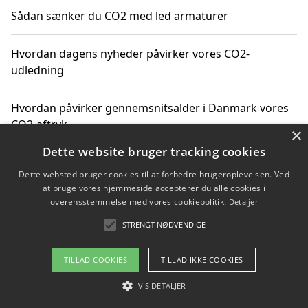
Sådan sænker du CO2 med led armaturer
Hvordan dagens nyheder påvirker vores CO2-
udledning
Hvordan påvirker gennemsnitsalder i Danmark vores
CO2-aftryk
×
Dette website bruger tracking cookies
Hvordan nyheder om CO2-udledning påvirker vores
Dette websted bruger cookies til at forbedre brugeroplevelsen. Ved
hverdag
at bruge vores hjemmeside accepterer du alle cookies i
overensstemmelse med vores cookiepolitik.
Detaljer
STRENGT NØDVENDIGE
Copyright 2026 - Pilanto Aps
TILLAD COOKIES
TILLAD IKKE COOKIES
Om / kontakt
Blog
Betingelser
VIS DETALJER