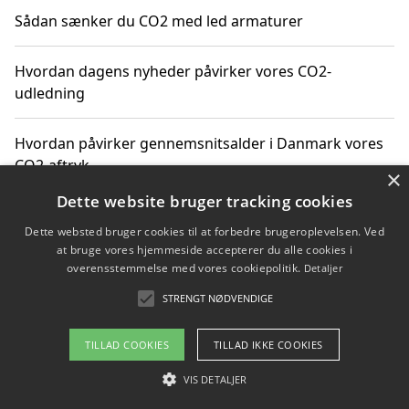
Sådan sænker du CO2 med led armaturer
Hvordan dagens nyheder påvirker vores CO2-
udledning
Hvordan påvirker gennemsnitsalder i Danmark vores
CO2-aftryk
×
Dette website bruger tracking cookies
Hvordan nyheder om CO2-udledning påvirker vores
Dette websted bruger cookies til at forbedre brugeroplevelsen. Ved
hverdag
at bruge vores hjemmeside accepterer du alle cookies i
overensstemmelse med vores cookiepolitik.
Detaljer
STRENGT NØDVENDIGE
Copyright 2026 - Pilanto Aps
TILLAD COOKIES
TILLAD IKKE COOKIES
Om / kontakt
Blog
Betingelser
VIS DETALJER