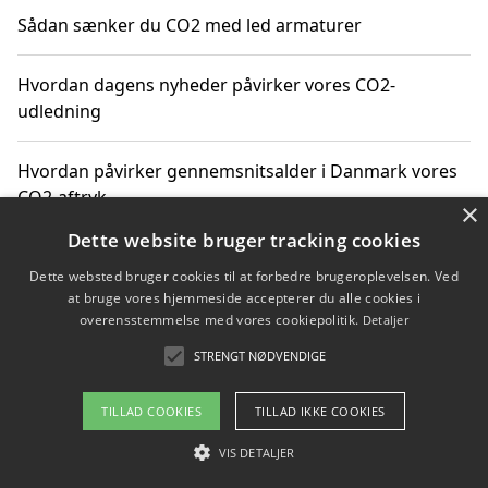
Sådan sænker du CO2 med led armaturer
Hvordan dagens nyheder påvirker vores CO2-
udledning
Hvordan påvirker gennemsnitsalder i Danmark vores
CO2-aftryk
×
Dette website bruger tracking cookies
Hvordan nyheder om CO2-udledning påvirker vores
Dette websted bruger cookies til at forbedre brugeroplevelsen. Ved
hverdag
at bruge vores hjemmeside accepterer du alle cookies i
overensstemmelse med vores cookiepolitik.
Detaljer
STRENGT NØDVENDIGE
Copyright 2026 - Pilanto Aps
TILLAD COOKIES
TILLAD IKKE COOKIES
Om / kontakt
Blog
Betingelser
VIS DETALJER