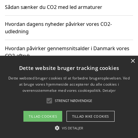
Sådan sænker du CO2 med led armaturer
Hvordan dagens nyheder påvirker vores CO2-
udledning
Hvordan påvirker gennemsnitsalder i Danmark vores
CO2-aftryk
×
Dette website bruger tracking cookies
Hvordan nyheder om CO2-udledning påvirker vores
Dette websted bruger cookies til at forbedre brugeroplevelsen. Ved
hverdag
at bruge vores hjemmeside accepterer du alle cookies i
overensstemmelse med vores cookiepolitik.
Detaljer
STRENGT NØDVENDIGE
Copyright 2026 - Pilanto Aps
TILLAD COOKIES
TILLAD IKKE COOKIES
Om / kontakt
Blog
Betingelser
VIS DETALJER