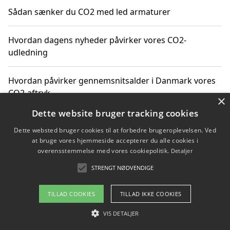
Sådan sænker du CO2 med led armaturer
Hvordan dagens nyheder påvirker vores CO2-
udledning
Hvordan påvirker gennemsnitsalder i Danmark vores
CO2-aftryk
×
Dette website bruger tracking cookies
Hvordan nyheder om CO2-udledning påvirker vores
Dette websted bruger cookies til at forbedre brugeroplevelsen. Ved
hverdag
at bruge vores hjemmeside accepterer du alle cookies i
overensstemmelse med vores cookiepolitik.
Detaljer
STRENGT NØDVENDIGE
Copyright 2026 - Pilanto Aps
TILLAD COOKIES
TILLAD IKKE COOKIES
Om / kontakt
Blog
Betingelser
VIS DETALJER