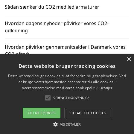
Sådan sænker du CO2 med led armaturer
Hvordan dagens nyheder påvirker vores CO2-
udledning
Hvordan påvirker gennemsnitsalder i Danmark vores
CO2-aftryk
×
Dette website bruger tracking cookies
Hvordan nyheder om CO2-udledning påvirker vores
Dette websted bruger cookies til at forbedre brugeroplevelsen. Ved
hverdag
at bruge vores hjemmeside accepterer du alle cookies i
overensstemmelse med vores cookiepolitik.
Detaljer
STRENGT NØDVENDIGE
Copyright 2026 - Pilanto Aps
TILLAD COOKIES
TILLAD IKKE COOKIES
Om / kontakt
Blog
Betingelser
VIS DETALJER