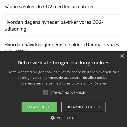
Sådan sænker du CO2 med led armaturer
Hvordan dagens nyheder påvirker vores CO2-
udledning
Hvordan påvirker gennemsnitsalder i Danmark vores
CO2-aftryk
×
Dette website bruger tracking cookies
Hvordan nyheder om CO2-udledning påvirker vores
Dette websted bruger cookies til at forbedre brugeroplevelsen. Ved
hverdag
at bruge vores hjemmeside accepterer du alle cookies i
overensstemmelse med vores cookiepolitik.
Detaljer
STRENGT NØDVENDIGE
Copyright 2026 - Pilanto Aps
TILLAD COOKIES
TILLAD IKKE COOKIES
Om / kontakt
Blog
Betingelser
VIS DETALJER