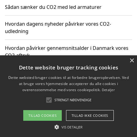
Sådan sænker du CO2 med led armaturer
Hvordan dagens nyheder påvirker vores CO2-
udledning
Hvordan påvirker gennemsnitsalder i Danmark vores
CO2-aftryk
×
Dette website bruger tracking cookies
Hvordan nyheder om CO2-udledning påvirker vores
Dette websted bruger cookies til at forbedre brugeroplevelsen. Ved
hverdag
at bruge vores hjemmeside accepterer du alle cookies i
overensstemmelse med vores cookiepolitik.
Detaljer
STRENGT NØDVENDIGE
Copyright 2026 - Pilanto Aps
TILLAD COOKIES
TILLAD IKKE COOKIES
Om / kontakt
Blog
Betingelser
VIS DETALJER