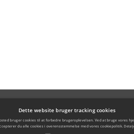
Dette website bruger tracking cookies
sted bruger cookies til at forbedre brugeroplevelsen. Ved at bruge vores 
ccepterer du alle cookies i overensstemmelse med vores cookiepolitik.
Detalj