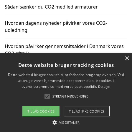
Sådan sænker du CO2 med led armaturer
Hvordan dagens nyheder påvirker vores CO2-
udledning
Hvordan påvirker gennemsnitsalder i Danmark vores
CO2-aftryk
×
Dette website bruger tracking cookies
Hvordan nyheder om CO2-udledning påvirker vores
Dette websted bruger cookies til at forbedre brugeroplevelsen. Ved
hverdag
at bruge vores hjemmeside accepterer du alle cookies i
overensstemmelse med vores cookiepolitik.
Detaljer
STRENGT NØDVENDIGE
Copyright 2026 - Pilanto Aps
TILLAD COOKIES
TILLAD IKKE COOKIES
Om / kontakt
Blog
Betingelser
VIS DETALJER