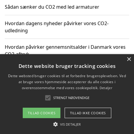
Sådan sænker du CO2 med led armaturer
Hvordan dagens nyheder påvirker vores CO2-
udledning
Hvordan påvirker gennemsnitsalder i Danmark vores
CO2-aftryk
×
Dette website bruger tracking cookies
Hvordan nyheder om CO2-udledning påvirker vores
Dette websted bruger cookies til at forbedre brugeroplevelsen. Ved
hverdag
at bruge vores hjemmeside accepterer du alle cookies i
overensstemmelse med vores cookiepolitik.
Detaljer
STRENGT NØDVENDIGE
Copyright 2026 - Pilanto Aps
TILLAD COOKIES
TILLAD IKKE COOKIES
Om / kontakt
Blog
Betingelser
VIS DETALJER