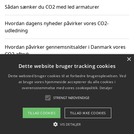
Sådan sænker du CO2 med led armaturer
Hvordan dagens nyheder påvirker vores CO2-
udledning
Hvordan påvirker gennemsnitsalder i Danmark vores
CO2-aftryk
×
Dette website bruger tracking cookies
Hvordan nyheder om CO2-udledning påvirker vores
Dette websted bruger cookies til at forbedre brugeroplevelsen. Ved
hverdag
at bruge vores hjemmeside accepterer du alle cookies i
overensstemmelse med vores cookiepolitik.
Detaljer
STRENGT NØDVENDIGE
Copyright 2026 - Pilanto Aps
TILLAD COOKIES
TILLAD IKKE COOKIES
Om / kontakt
Blog
Betingelser
VIS DETALJER