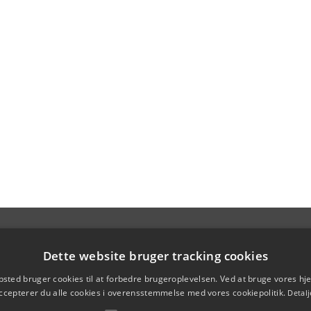
Dette website bruger tracking cookies
sted bruger cookies til at forbedre brugeroplevelsen. Ved at bruge vores 
ccepterer du alle cookies i overensstemmelse med vores cookiepolitik.
Detalj