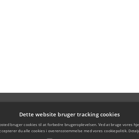
Dette website bruger tracking cookies
sted bruger cookies til at forbedre brugeroplevelsen. Ved at bruge vores 
ccepterer du alle cookies i overensstemmelse med vores cookiepolitik.
Detalj