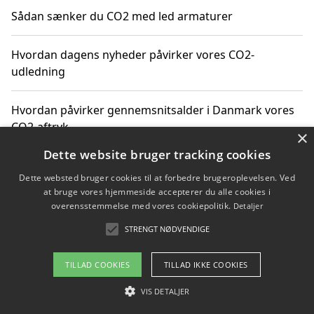
Sådan sænker du CO2 med led armaturer
Hvordan dagens nyheder påvirker vores CO2-
udledning
Hvordan påvirker gennemsnitsalder i Danmark vores
CO2-aftryk
×
Dette website bruger tracking cookies
Hvordan nyheder om CO2-udledning påvirker vores
Dette websted bruger cookies til at forbedre brugeroplevelsen. Ved
hverdag
at bruge vores hjemmeside accepterer du alle cookies i
overensstemmelse med vores cookiepolitik.
Detaljer
STRENGT NØDVENDIGE
Copyright 2026 - Pilanto Aps
TILLAD COOKIES
TILLAD IKKE COOKIES
Om / kontakt
Blog
Betingelser
VIS DETALJER