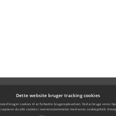
Dette website bruger tracking cookies
sted bruger cookies til at forbedre brugeroplevelsen. Ved at bruge vores 
ccepterer du alle cookies i overensstemmelse med vores cookiepolitik.
Detalj