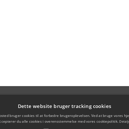
Dette website bruger tracking cookies
sted bruger cookies til at forbedre brugeroplevelsen. Ved at bruge vores 
ccepterer du alle cookies i overensstemmelse med vores cookiepolitik.
Detalj