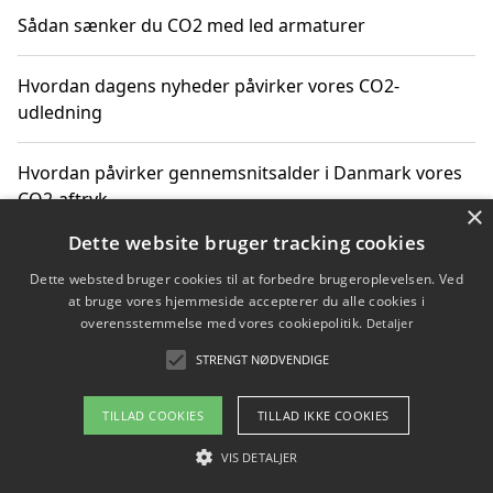
Sådan sænker du CO2 med led armaturer
Hvordan dagens nyheder påvirker vores CO2-
udledning
Hvordan påvirker gennemsnitsalder i Danmark vores
CO2-aftryk
×
Dette website bruger tracking cookies
Hvordan nyheder om CO2-udledning påvirker vores
Dette websted bruger cookies til at forbedre brugeroplevelsen. Ved
hverdag
at bruge vores hjemmeside accepterer du alle cookies i
overensstemmelse med vores cookiepolitik.
Detaljer
STRENGT NØDVENDIGE
Copyright 2026 - Pilanto Aps
TILLAD COOKIES
TILLAD IKKE COOKIES
Om / kontakt
Blog
Betingelser
VIS DETALJER