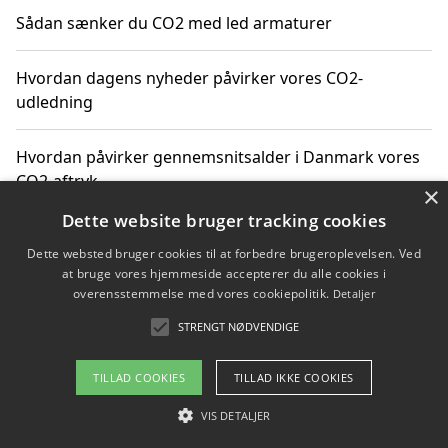
Sådan sænker du CO2 med led armaturer
Hvordan dagens nyheder påvirker vores CO2-
udledning
Hvordan påvirker gennemsnitsalder i Danmark vores
CO2-aftryk
×
Dette website bruger tracking cookies
Hvordan nyheder om CO2-udledning påvirker vores
Dette websted bruger cookies til at forbedre brugeroplevelsen. Ved
hverdag
at bruge vores hjemmeside accepterer du alle cookies i
overensstemmelse med vores cookiepolitik.
Detaljer
STRENGT NØDVENDIGE
Copyright 2026 - Pilanto Aps
TILLAD COOKIES
TILLAD IKKE COOKIES
Om / kontakt
Blog
Betingelser
VIS DETALJER