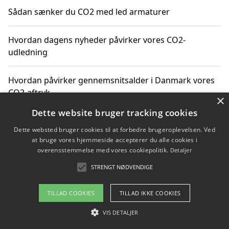
Sådan sænker du CO2 med led armaturer
Hvordan dagens nyheder påvirker vores CO2-
udledning
Hvordan påvirker gennemsnitsalder i Danmark vores
CO2-aftryk
×
Dette website bruger tracking cookies
Hvordan nyheder om CO2-udledning påvirker vores
Dette websted bruger cookies til at forbedre brugeroplevelsen. Ved
hverdag
at bruge vores hjemmeside accepterer du alle cookies i
overensstemmelse med vores cookiepolitik.
Detaljer
STRENGT NØDVENDIGE
Copyright 2026 - Pilanto Aps
TILLAD COOKIES
TILLAD IKKE COOKIES
Om / kontakt
Blog
Betingelser
VIS DETALJER