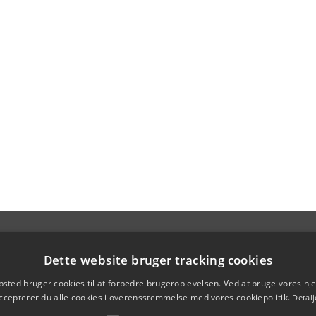
Dette website bruger tracking cookies
sted bruger cookies til at forbedre brugeroplevelsen. Ved at bruge vores 
ccepterer du alle cookies i overensstemmelse med vores cookiepolitik.
Detalj