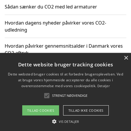
Sådan sænker du CO2 med led armaturer
Hvordan dagens nyheder påvirker vores CO2-
udledning
Hvordan påvirker gennemsnitsalder i Danmark vores
CO2-aftryk
×
Dette website bruger tracking cookies
Hvordan nyheder om CO2-udledning påvirker vores
Dette websted bruger cookies til at forbedre brugeroplevelsen. Ved
hverdag
at bruge vores hjemmeside accepterer du alle cookies i
overensstemmelse med vores cookiepolitik.
Detaljer
STRENGT NØDVENDIGE
Copyright 2026 - Pilanto Aps
TILLAD COOKIES
TILLAD IKKE COOKIES
Om / kontakt
Blog
Betingelser
VIS DETALJER