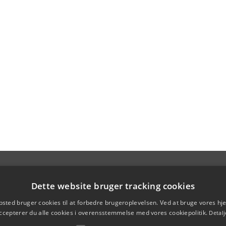
Dette website bruger tracking cookies
sted bruger cookies til at forbedre brugeroplevelsen. Ved at bruge vores 
ccepterer du alle cookies i overensstemmelse med vores cookiepolitik.
Detalj