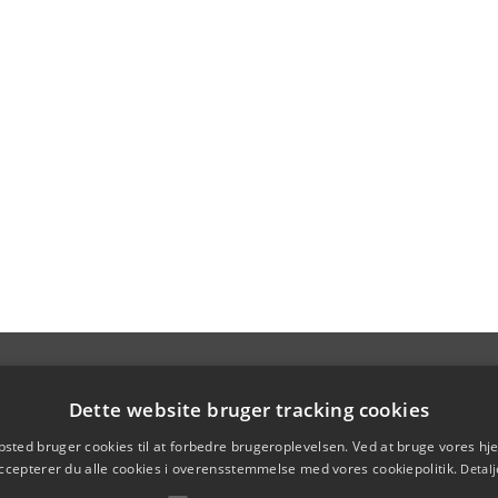
Dette website bruger tracking cookies
sted bruger cookies til at forbedre brugeroplevelsen. Ved at bruge vores 
ccepterer du alle cookies i overensstemmelse med vores cookiepolitik.
Detalj