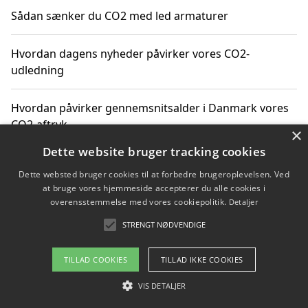
Sådan sænker du CO2 med led armaturer
Hvordan dagens nyheder påvirker vores CO2-
udledning
Hvordan påvirker gennemsnitsalder i Danmark vores
CO2-aftryk
×
Dette website bruger tracking cookies
Hvordan nyheder om CO2-udledning påvirker vores
Dette websted bruger cookies til at forbedre brugeroplevelsen. Ved
hverdag
at bruge vores hjemmeside accepterer du alle cookies i
overensstemmelse med vores cookiepolitik.
Detaljer
STRENGT NØDVENDIGE
Copyright 2026 - Pilanto Aps
TILLAD COOKIES
TILLAD IKKE COOKIES
Om / kontakt
Blog
Betingelser
VIS DETALJER